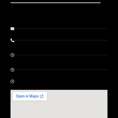
Brienner Str. 13, D-80333 München
info@darmsprechstunde.de
0049-89-292679
Montag - Donnerstag: 08.00 - 13.00 und 14.00 -
18.00
Freitag 08.00 - 13.00
Samstag - Sonntag : geschlossen