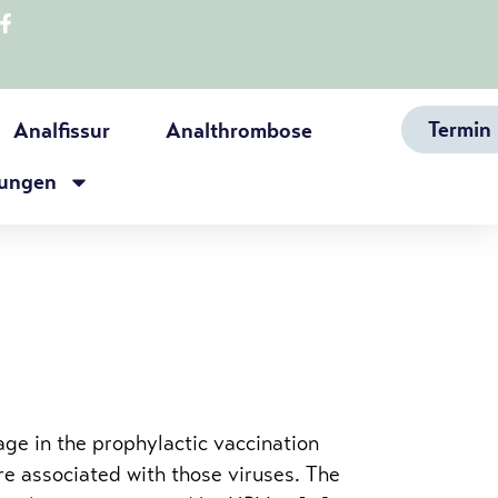
Termin
Analfissur
Analthrombose
ungen
ge in the prophylactic vaccination
re associated with those viruses. The