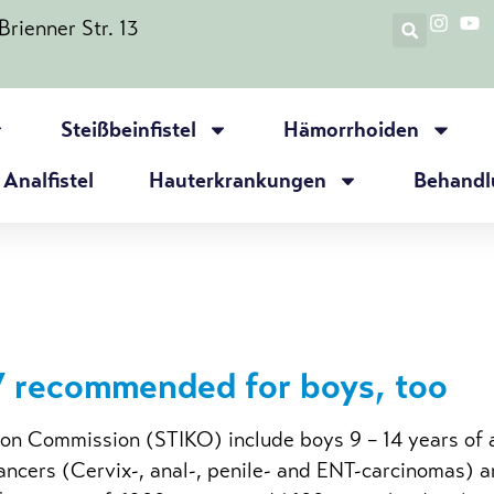
rienner Str. 13
Steißbeinfistel
Hämorrhoiden
Analfistel
Hauterkrankungen
Behandl
V recommended for boys, too
n Commission (STIKO) include boys 9 – 14 years of a
ancers (Cervix-, anal-, penile- and ENT-carcinomas) a