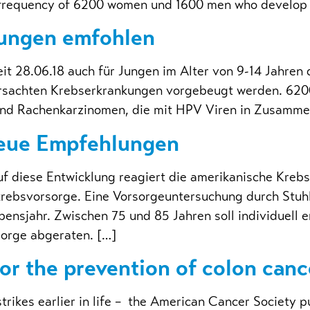
t frequency of 6200 women und 1600 men who develop
Jungen emfohlen
it 28.06.18 auch für Jungen im Alter von 9-14 Jahren
rursachten Krebserkrankungen vorgebeugt werden. 620
 und Rachenkarzinomen, die mit HPV Viren in Zusammen
eue Empfehlungen
f diese Entwicklung reagiert die amerikanische Kreb
ebsvorsorge. Eine Vorsorgeuntersuchung durch Stuhl
ensjahr. Zwischen 75 und 85 Jahren soll individuell
orge abgeraten. […]
r the prevention of colon canc
trikes earlier in life – the American Cancer Society