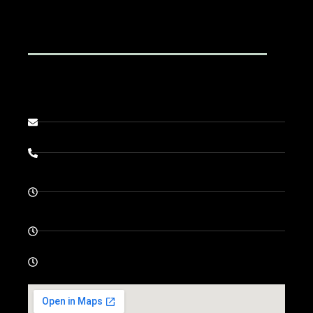
Fachärzte für Chirurgie, Proktologie
Brienner Str. 13, D-80333 München
info@darmsprechstunde.de
0049-89-292679
Montag - Donnerstag: 08.00 - 13.00 und 14.00 -
18.00
Freitag 08.00 - 13.00
Samstag - Sonntag : geschlossen