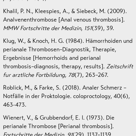
Khalil, P. N., Kleespies, A., & Siebeck, M. (2009).
Analvenenthrombose [Anal venous thrombosis].
MMW Fortschritte der Medizin
,
151
(39), 39.
Klug, W., & Knoch, H. G. (1984). Hämorrhoiden und
perianale Thrombosen–Diagnostik, Therapie,
Ergebnisse [Hemorrhoids and perianal
thrombosis–diagnosis, therapy, results].
Zeitschrift
fur arztliche Fortbildung
,
78
(7), 263–267.
Roblick, M., & Farke, S. (2018). Analer Schmerz –
Notfälle in der Proktologie. coloproctology, 40(6),
463-473.
Wienert, V., & Grubbendorf, E. I. (1973). Die
perianale Thrombose [Perianal thrombosis].
Fortschritte der Medizin
,
91
(29), 1137–1139.