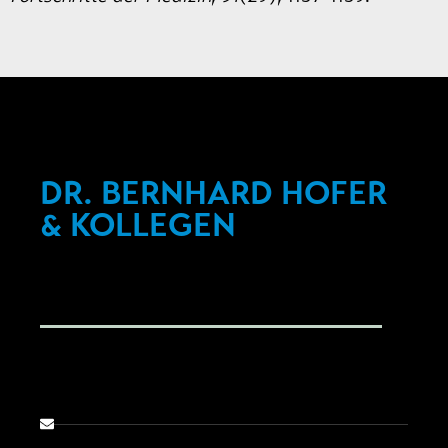
DR. BERNHARD HOFER
& KOLLEGEN
Fachärzte für Chirurgie, Proktologie
Brienner Str. 13, D-80333 München
info@darmsprechstunde.de