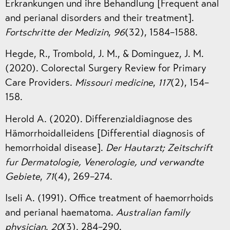
Erkrankungen und ihre Behandlung [Frequent anal
and perianal disorders and their treatment].
Fortschritte der Medizin
,
96
(32), 1584–1588.
Hegde, R., Trombold, J. M., & Dominguez, J. M.
(2020). Colorectal Surgery Review for Primary
Care Providers.
Missouri medicine
,
117
(2), 154–
158.
Herold A. (2020). Differenzialdiagnose des
Hämorrhoidalleidens [Differential diagnosis of
hemorrhoidal disease].
Der Hautarzt; Zeitschrift
fur Dermatologie, Venerologie, und verwandte
Gebiete
,
71
(4), 269–274.
Iseli A. (1991). Office treatment of haemorrhoids
and perianal haematoma.
Australian family
physician
,
20
(3), 284–290.