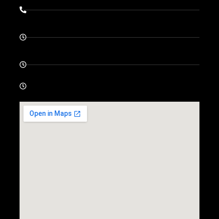
0049-89-292679
Montag - Donnerstag: 08.00 - 13.00 und 14.00 -
18.00
Freitag 08.00 - 13.00
Samstag - Sonntag : geschlossen