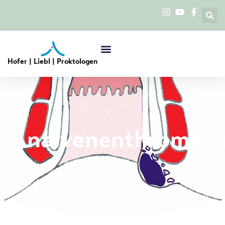
Hofer | Liebl | Proktologen
Analvenenthrombo