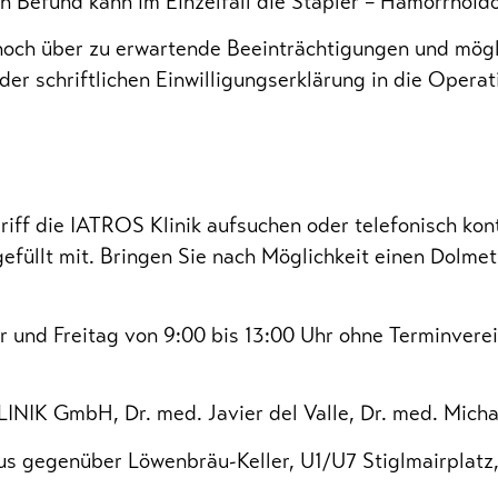
en Befund kann im Einzelfall die Stapler – Hämorrhoid
e noch über zu erwartende Beeinträchtigungen und mög
r schriftlichen Einwilligungserklärung in die Operat
riff die IATROS Klinik aufsuchen oder telefonisch kon
füllt mit. Bringen Sie nach Möglichkeit einen Dolmet
 und Freitag von 9:00 bis 13:00 Uhr ohne Terminverei
NIK GmbH, Dr. med. Javier del Valle, Dr. med. Micha
gegenüber Löwenbräu-Keller, U1/U7 Stiglmairplatz, 