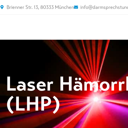
Brienner Str. 13, 80333 München
info@darmsprechstun
Laser Hämorr
(LHP)