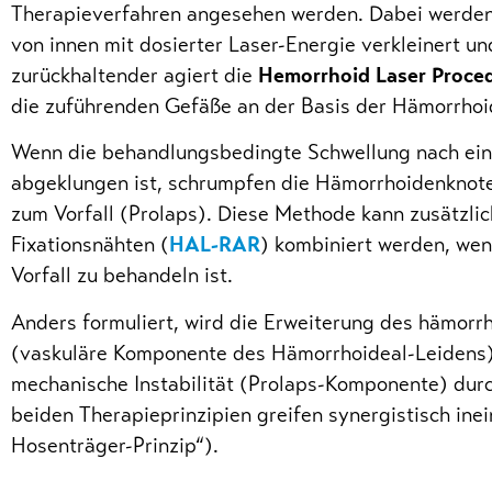
Therapieverfahren angesehen werden. Dabei werde
von innen mit dosierter Laser-Energie verkleinert und
zurückhaltender agiert die
Hemorrhoid Laser Proce
die zuführenden Gefäße an der Basis der Hämorrhoi
Wenn die behandlungsbedingte Schwellung nach ein
abgeklungen ist, schrumpfen die Hämorrhoidenknote
zum Vorfall (Prolaps). Diese Methode kann zusätzlic
Fixationsnähten (
HAL-RAR
) kombiniert werden, wen
Vorfall zu behandeln ist.
Anders formuliert, wird die Erweiterung des hämorr
(vaskuläre Komponente des Hämorrhoideal-Leidens)
mechanische Instabilität (Prolaps-Komponente) dur
beiden Therapieprinzipien greifen synergistisch ine
Hosenträger-Prinzip“).