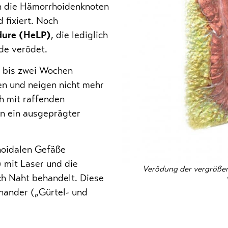
n die Hämorrhoidenknoten
 fixiert. Noch
dure (HeLP)
, die lediglich
de verödet.
 bis zwei Wochen
n und neigen nicht mehr
h mit raffenden
n ein ausgeprägter
hoidalen Gefäße
 mit Laser und die
Verödung der vergrößer
ch Naht behandelt. Diese
inander („Gürtel- und