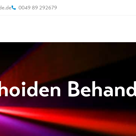
de.de
0049 89 292679
hoiden Behan