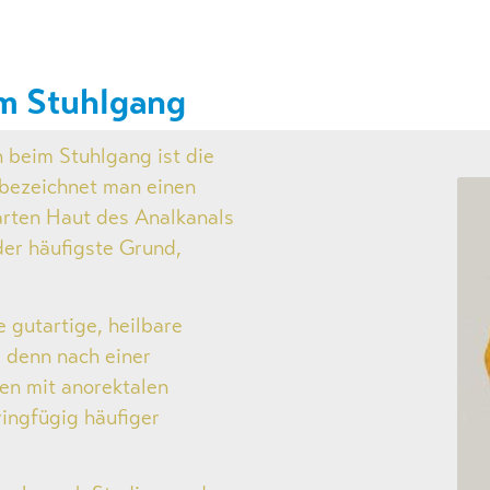
m Stuhlgang
 beim Stuhlgang ist die
o bezeichnet man einen
arten Haut des Analkanals
der häufigste Grund,
e gutartige, heilbare
, denn nach einer
en mit anorektalen
ingfügig häufiger