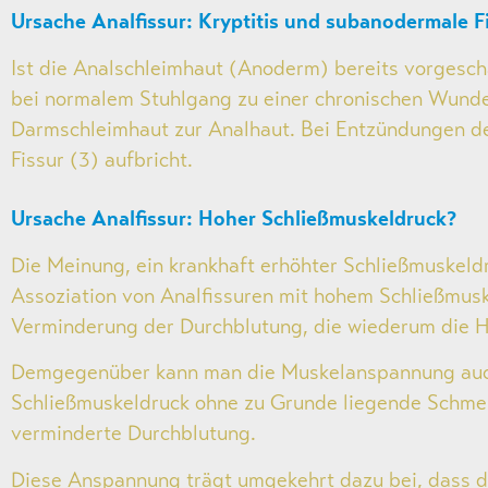
Ursache Analfissur: Kryptitis und subanodermale Fi
Ist die Analschleimhaut (Anoderm) bereits vorgesch
bei normalem Stuhlgang zu einer chronischen Wunde
Darmschleimhaut zur Analhaut. Bei Entzündungen der 
Fissur (3) aufbricht.
Ursache Analfissur: Hoher Schließmuskeldruck?
Die Meinung, ein krankhaft erhöhter Schließmuskeldruc
Assoziation von Analfissuren mit hohem Schließmus
Verminderung der Durchblutung, die wiederum die H
Demgegenüber kann man die Muskelanspannung auch 
Schließmuskeldruck ohne zu Grunde liegende Schmerz
verminderte Durchblutung.
Diese Anspannung trägt umgekehrt dazu bei, dass 