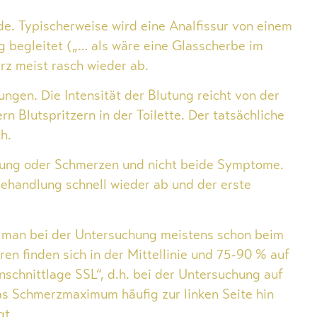
de. Typischerweise wird eine Analfissur von einem
 begleitet („… als wäre eine Glasscherbe im
rz meist rasch wieder ab.
ungen. Die Intensität der Blutung reicht von der
n Blutspritzern in der Toilette. Der tatsächliche
h.
utung oder Schmerzen und nicht beide Symptome.
ehandlung schnell wieder ab und der erste
t man bei der Untersuchung meistens schon beim
ren finden sich in der Mittellinie und 75-90 % auf
nschnittlage SSL“, d.h. bei der Untersuchung auf
s Schmerzmaximum häufig zur linken Seite hin
gt.