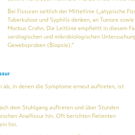
Bei Fissuren seitlich der Mittellinie („atypische F
Tuberkulose und Syphilis denken, an Tumore sowie
Morbus Crohn. Die Leitlinie empfiehlt in diesem Fa
serologischen und mikrobiologischen Untersuchun
Gewebsproben (Biopsie).“
ssur
 ab, in denen die Symptome erneut auftreten, ist
ach dem Stuhlgang auftreten und über Stunden
nischen Analfissur hin. Oft berichten Patienten
in hin.