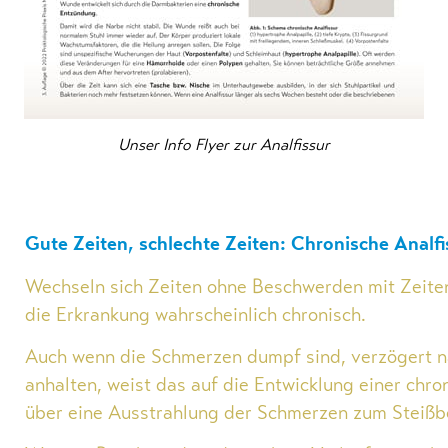
Unser Info Flyer zur Analfissur
Gute Zeiten, schlechte Zeiten: Chronische Analfi
Wechseln sich Zeiten ohne Beschwerden mit Zeiten
die Erkrankung wahrscheinlich chronisch.
Auch wenn die Schmerzen dumpf sind, verzögert n
anhalten, weist das auf die Entwicklung einer chro
über eine Ausstrahlung der Schmerzen zum Steißbe