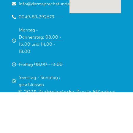
info@darmsprechstunde.de
0049-89-292679
Montag -
Donnerstag: 08.00 -
13.00 und 14.00 -
18.00
Freitag 08.00 - 13.00
Samstag - Sonntag :
geschlossen
© 2025 Proktologische Praxis München
Dr. Bernhard Hofer und Florian Liebl – Fachärzte für
Viszeralchirurgie und Proktologie – PartG mbB
Impressum
–
Datenschutz